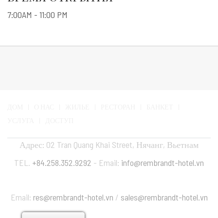
7:00AM - 11:00 PM
ДОМ
О НАС
ЖИЛЬЕ
РЕСТОРАН
БАНКЕТ
УСЛУГА
ДОСТУП
Адрес: 02 Tran Quang Khai Street, Нячанг, Вьетнам
TEL.
+84.258.352.9292
- Email:
info@rembrandt-hotel.vn
Бронирование
Email:
res@rembrandt-hotel.vn
/
sales@rembrandt-hotel.vn